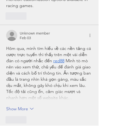
racing games.
Like
Unknown member
Feb 03
Hôm qua, mình tìm hiểu về các nền tảng cá 
cược trực tuyến thì thấy trên một vài diễn 
đàn có người nhắc đến 
red88
 Mình tò mò 
nên vào xem thử, chủ yếu để đánh giá giao 
diện và cách bố trí thông tin. Ấn tượng ban 
đầu là trang nhìn khá gọn gàng, màu sắc 
dịu mắt, không gây khó chịu khi xem lâu. 
Tốc độ tải cũng ổn, cảm giác mượt và 
nhanh hơn một số website khác…
Show More
Like
Show more comments