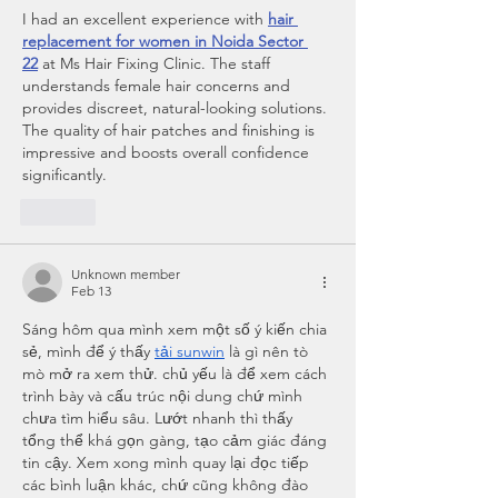
I had an excellent experience with 
hair 
replacement for women in Noida Sector 
22
 at Ms Hair Fixing Clinic. The staff 
understands female hair concerns and 
provides discreet, natural-looking solutions. 
The quality of hair patches and finishing is 
impressive and boosts overall confidence 
significantly.
Like
Unknown member
Feb 13
Sáng hôm qua mình xem một số ý kiến chia 
sẻ, mình để ý thấy 
tải sunwin
 là gì nên tò 
mò mở ra xem thử. chủ yếu là để xem cách 
trình bày và cấu trúc nội dung chứ mình 
chưa tìm hiểu sâu. Lướt nhanh thì thấy 
tổng thể khá gọn gàng, tạo cảm giác đáng 
tin cậy. Xem xong mình quay lại đọc tiếp 
các bình luận khác, chứ cũng không đào 