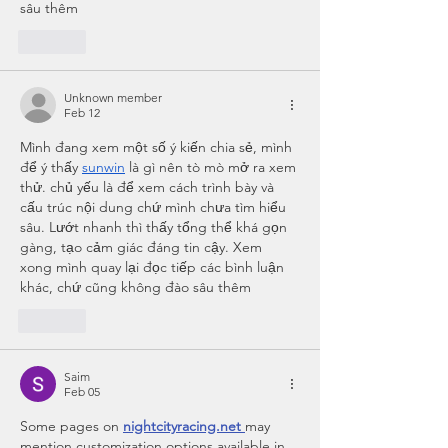
sâu thêm
Like
Unknown member
Feb 12
Mình đang xem một số ý kiến chia sẻ, mình 
để ý thấy 
sunwin
 là gì nên tò mò mở ra xem 
thử. chủ yếu là để xem cách trình bày và 
cấu trúc nội dung chứ mình chưa tìm hiểu 
sâu. Lướt nhanh thì thấy tổng thể khá gọn 
gàng, tạo cảm giác đáng tin cậy. Xem 
xong mình quay lại đọc tiếp các bình luận 
khác, chứ cũng không đào sâu thêm
Like
Saim
Feb 05
Some pages on 
nightcityracing.net
may 
mention customization options available in 